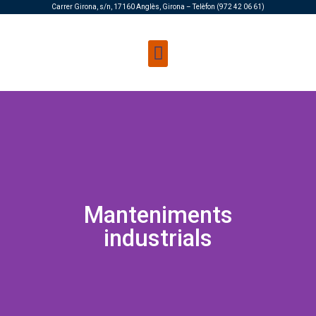
Carrer Girona, s/n, 17160 Anglès, Girona – Telèfon (972 42 06 61)
Manteniments
industrials