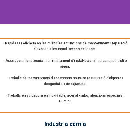
·
Rapidesa i eficàcia en les múltiples actuacions de manteniment i reparació
d’averies a les instal·lacions del client.
·
Assessorament tècnic i suministament d’instal·lacions hidràuliques d’oli o
aigua.
·
Treballs de mecanització d’accessoris nous i/o restauració d’objectes
desgastats o desajustats.
·
Treballs en soldadura en inoxidable, acer al carbó, aleacions especials i
alumini.
Indústria càrnia