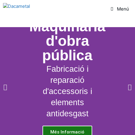
Menú
Maquinària
d'obra
pública
Fabricació i
reparació
d'accessoris i
elements
antidesgast
Més Informació